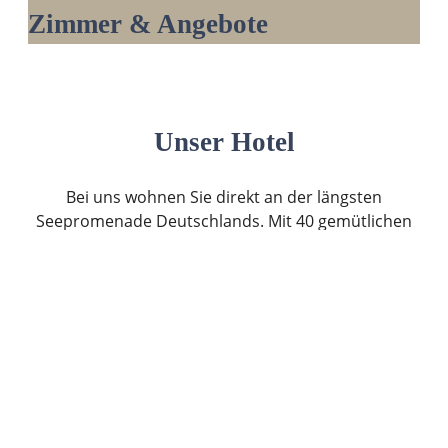
Zimmer & Angebote
Unser Hotel
Bei uns wohnen Sie direkt an der längsten
Seepromenade Deutschlands. Mit 40 gemütlichen
Zimmern bietet das Hotel Seehof den perfekten
Rückzugsort
für einen entspannten Urlaub direkt am Ammersee,
eine erfolgreiche Tagung oder eine unvergessliche
Feier.
Wählen Sie zwischen unseren Seeseitenzimmern
mit sonnigem Balkon und zauberhaftem Blick auf
den Ammersee oder unseren gemütlichen